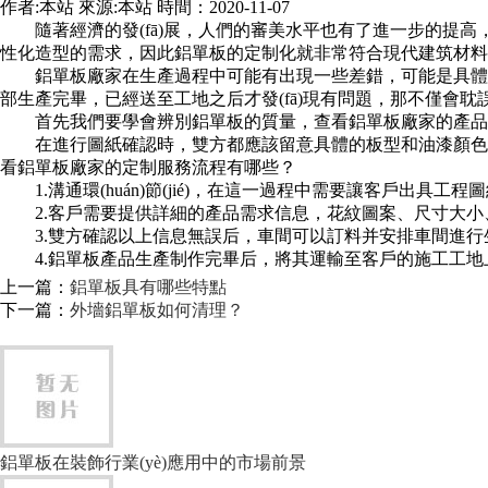
作者:本站
來源:本站
時間：
2020-11-07
隨著經濟的發(fā)展，人們的審美水平也有了進一步的提高
性化造型的需求，因此鋁單板的定制化就非常符合現代建筑材料
鋁單板廠家在生產過程中可能有出現一些差錯，可能是具
部生產完畢，已經送至工地之后才發(fā)現有問題，那不僅會耽誤
首先我們要學會辨別鋁單板的質量，查看鋁單板廠家的產品是
在進行圖紙確認時，雙方都應該留意具體的板型和油漆顏色編
看鋁單板廠家的定制服務流程有哪些？
1.溝通環(huán)節(jié)，在這一過程中需要讓客戶出
2.客戶需要提供詳細的產品需求信息，花紋圖案、尺寸大小
3.雙方確認以上信息無誤后，車間可以訂料并安排車間進
4.鋁單板產品生產制作完畢后，將其運輸至客戶的施工工地上，
上一篇：
鋁單板具有哪些特點
下一篇：
外墻鋁單板如何清理？
鋁單板在裝飾行業(yè)應用中的市場前景