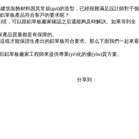
ǒng)的建筑裝飾材料因其常規(guī)的造型，已經很難滿足設計師對于個
板產品符合客戶的要求呢？
ā)現，可以跟鋁單板廠家確認之后還能夠及時解訣。如果等到全
品質量都是有保障的。
，這樣才能保證生產出的鋁單板符合要求。那么下面我們一起來看
單板廠家工程師來提供專業(yè)化的優(yōu)質方案。
分享到：